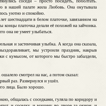
янулись соседи – просто посидеть, поболтать.
то в нашей палате жила Любовь. Она окутывала
лось уютно и спокойно.
лет шестнадцати в белом платочке, завязанном на
ы концы платочка делали её похожей на зайчонка.
что она не умеет улыбаться.
ельная и застенчивая улыбка. А когда она сказала,
 выздоравливает, мы устроили праздник, накрыв
ки с кумысом, от которого мы быстро забалдели,
шалело смотрел на нас, а потом сказал:
ервый раз. Развернулся и ушёл.
го лица. Было хорошо.
окно, общалась с соседками, гуляла по коридору и
омпот, и соседку, и машину во дворе за окном, и