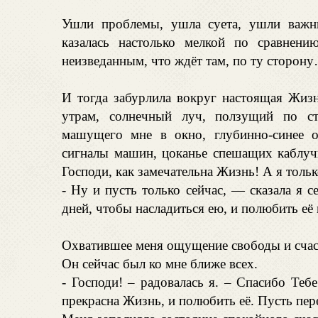
Ушли проблемы, ушла суета, ушли важн
казалась настолько мелкой по сравнен
неизведанным, что ждёт там, по ту сторон
И тогда забурлила вокруг настоящая Жизн
утрам, солнечный луч, ползущий по сте
машущего мне в окно, глубинно-синее 
сигналы машин, цоканье спешащих каблу
Господи, как замечательна Жизнь! А я толь
- Ну и пусть только сейчас, — сказала я с
дней, чтобы насладиться ею, и полюбить её
Охватившее меня ощущение свободы и счасть
Он сейчас был ко мне ближе всех.
- Господи! – радовалась я. – Спасибо Теб
прекрасна Жизнь, и полюбить её. Пусть пере