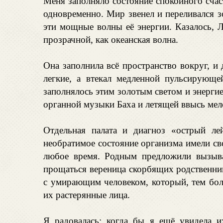
Меня заполняло состояние спокойного сча
одновременно. Мир звенел и переливался
эти мощные волны её энергии. Казалось, Л
прозрачной, как океанская волна.
Она заполнила всё пространство вокруг, и
легкие, а втекал медленной пульсирующей
заполнялось этим золотым светом и энерг
органной музыки Баха и летящей ввысь мел
Отдельная палата и диагноз «острый ле
необратимое состояние организма имели с
любое время. Родным предложили вызыва
прощаться вереница скорбящих родственник
с умирающим человеком, который, тем бол
их растерянные лица.
Я радовалась: когда бы я ещё увидела и