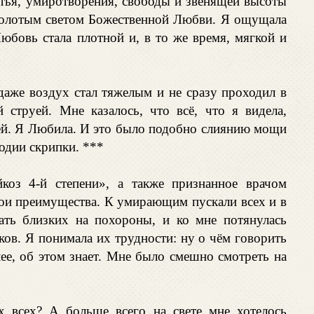
стья, умиротворения, свободы и звенящей высоты
 золотым светом Божественной Любви. Я ощущала
юбовь стала плотной и, в то же время, мягкой и
 даже воздух стал тяжелым и не сразу проходил в
 струей. Мне казалось, что всё, что я видела,
ией. Я Любила. И это было подобно слиянию мощи
одии скрипки. ***
йкоз 4-й степени», а также признанное врачом
вои преимущества. К умирающим пускали всех и в
ть близких на похороны, и ко мне потянулась
ов. Я понимала их трудности: ну о чём говорить
ее, об этом знает. Мне было смешно смотреть на
х всех? А больше всего на свете мне хотелось