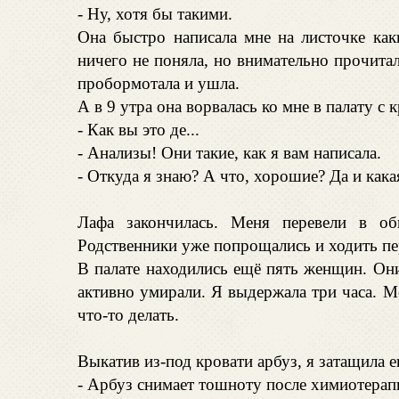
- Ну, хотя бы такими.
Она быстро написала мне на листочке ка
ничего не поняла, но внимательно прочитал
пробормотала и ушла.
А в 9 утра она ворвалась ко мне в палату с 
- Как вы это де...
- Анализы! Они такие, как я вам написала.
- Откуда я знаю? А что, хорошие? Да и какая
Лафа закончилась. Меня перевели в об
Родственники уже попрощались и ходить пе
В палате находились ещё пять женщин. Они
активно умирали. Я выдержала три часа. 
что-то делать.
Выкатив из-под кровати арбуз, я затащила е
- Арбуз снимает тошноту после химиотерап