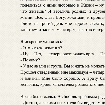
поделиться с ними любовью к Жизни – ну 
что живёшь? Я веселила родных и друзей
жизни. Все, слава Богу, хохотали, и проща
Где-то на третий день мне надоело лежать, 
занятием и застала меня врач, закатив истери
Я искренне удивилась:
- Это что-то изменит?
- Ну… Нет, — теперь растерялась врач. – Н
- Почему?
- У вас анализы трупа. Вы и жить не можете,
Прошёл отведенный мне максимум – четыре 
и бананы. Мне было хорошо. А врачу бы
менялись, кровь капала едва розоватого цвет
Врача было жалко. А Любовь требовала ра
- Доктор, а какими вы хотели бы видеть мо