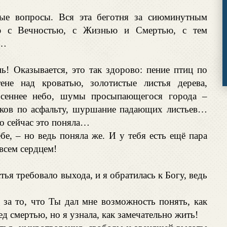
ые вопросы. Вся эта беготня за сиюминутным
ию с Вечностью, с Жизнью и Смертью, с тем
у…
ь! Оказывается, это так здорово: пение птиц по
не над кроватью, золотистые листья дерева,
осеннее небо, шумы просыпающегося города –
чков по асфальту, шуршание падающих листьев…
ко сейчас это поняла…
ебе, – но ведь поняла же. И у тебя есть ещё пара
 всем сердцем!
я требовало выхода, и я обратилась к Богу, ведь
е за то, что Ты дал мне возможность понять, как
д смертью, но я узнала, как замечательно жить!