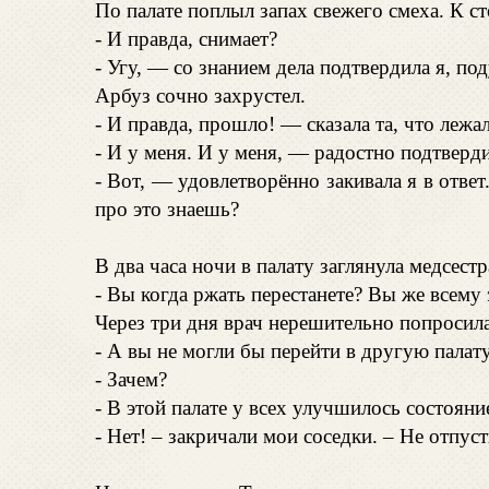
По палате поплыл запах свежего смеха. К с
- И правда, снимает?
- Угу, — со знанием дела подтвердила я, по
Арбуз сочно захрустел.
- И правда, прошло! — сказала та, что лежал
- И у меня. И у меня, — радостно подтверд
- Вот, — удовлетворённо закивала я в отве
про это знаешь?
В два часа ночи в палату заглянула медсестр
- Вы когда ржать перестанете? Вы же всему 
Через три дня врач нерешительно попросила
- А вы не могли бы перейти в другую палат
- Зачем?
- В этой палате у всех улучшилось состояни
- Нет! – закричали мои соседки. – Не отпус