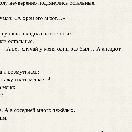
толу неуверенно подтянулись остальные.
думав: «А хрен его знает…»
а у окна и ходила на костылях.
или остальные.
т. – А вот случай у меня один раз был… А анекдот
а и возмутилась:
этажу спать мешаете!
 меня:
у?
е. А в соседней много тяжёлых.
тим.