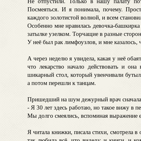
Не отпустили. Только в нашу палату пот
Посмеяться. И я понимала, почему. Прос
каждого золотистой волной, и всем станови
Особенно мне нравилась девочка-башкирка 
затылке узелком. Торчащие в разные сторон
У неё был рак лимфоузлов, и мне казалось, 
А через неделю я увидела, какая у неё обаят
что лекарство начало действовать и она
шикарный стол, который увенчивали бутыл
а потом перешли к танцам.
Пришедший на шум дежурный врач сначала о
- Я 30 лет здесь работаю, но такое вижу в п
Мы долго смеялись, вспоминая выражение е
Я читала книжки, писала стихи, смотрела в 
так любила всё, что видела: и книги, и к