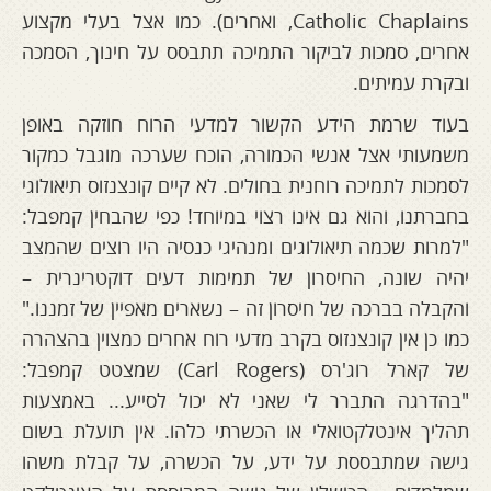
Catholic Chaplains, ואחרים). כמו אצל בעלי מקצוע
אחרים, סמכות לביקור התמיכה תתבסס על חינוך, הסמכה
ובקרת עמיתים.
בעוד שרמת הידע הקשור למדעי הרוח חוזקה באופן
משמעותי אצל אנשי הכמורה, הוכח שערכה מוגבל כמקור
לסמכות לתמיכה רוחנית בחולים. לא קיים קונצנזוס תיאולוגי
בחברתנו, והוא גם אינו רצוי במיוחד! כפי שהבחין קמפבל:
"למרות שכמה תיאולוגים ומנהיגי כנסיה היו רוצים שהמצב
יהיה שונה, החיסרון של תמימות דעים דוקטרינרית –
והקבלה בברכה של חיסרון זה – נשארים מאפיין של זמננו."
כמו כן אין קונצנזוס בקרב מדעי רוח אחרים כמצוין בהצהרה
של קארל רוג'רס (Carl Rogers) שמצטט קמפבל:
"בהדרגה התברר לי שאני לא יכול לסייע... באמצעות
תהליך אינטלקטואלי או הכשרתי כלהו. אין תועלת בשום
גישה שמתבססת על ידע, על הכשרה, על קבלת משהו