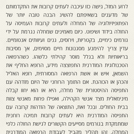
לרוע המזל, גישה כזו עיכבה לעתים קרובות את התקדמותם
של מדענים בשאיפתם להשיג הבנה טובה יותר של
הפתופיזיולוגיה של המחלה ולעתים קרובות העמיסה על
החולה בידוד ושיפוט. כיום מאמינים שמחלה נגרמת על ידי
גורמים כימיים, בקטריות, וירוסים, גנים ועיוותים אנטומיים.
עדין צריך להימנע מסגנונות חיים מסוימים, אך מסיבות
בריאותיות ולא בגלל מוסר קהילתי כלשהו. כשהרפואה
הטכנולוגית המודרנית התפוצצה מידע, הרופא החליף את
השמאן, איש או אשת הרפואה המסורתית, רופא האליל
והכהן או הכוהנת. אם התומך הרוחני של היום מזדהה עם
התפיסה ההיסטורית של מחלה, היא או הוא יחוו קבלה
מינימאלית מצד אנשי הקהילה, ואפילו פחות מאנשי צוות
בבית החולים. ובכל זאת, התוצאה של הזדהות קרובה עם
התפיסה המודרנית היא לעתים קרובות תמיכה רוחנית
שמתמקדת בגורמים מסייעים הקשורים לגישת החולה כלפי
המחלה. זהו תהליך מקביל לעבודת הרפואה המודרנית