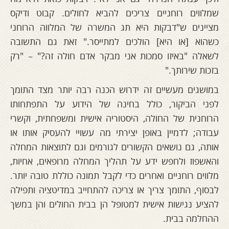
שמלווים רוחניים צריכים להביא לחולים. קבוט ודיקס
מציינים ש"דבקות היא תג המשרה של המלווה הרוחני
כשהוא [או היא] הולכים למתייסר." זאת גם התשובה
לשאלה "באיזו סמכות אני מבקר אדם חולה זה?" – "רק
בזכות שירותך."
במושגים מעשיים זה ידרוש הכנה רבה יותר מצד התומך
לפני הביקור, כולל בחינה של הידוע על התפתחותו
הרוחנית של החולה, היסטוריה אישית ומשפחתית, וקשרי
עבודה; לדמיין באופן יצירתי מה עשויי להעסיק אותו או
אותה, גם נושאים הקשורים לגורמים וגם לתוצאות המחלה
והאשפוז ולחפש ידע על תהליך המחלה מרופאים, אחיות,
מלווים רוחניים ואחרים כדי לקבל תמונה כוללת טובה יותר.
לבסוף, התומך צריך או צריכה להתחייב במדיטציה ותפילה
להציע נגישות אישית למטופל הן בבית החולים והן במשך
ההחלמה בבית.