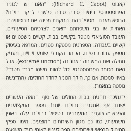
קאבוט (Richard C. Cabot): "האם יש לכומר
הפרוטסטנטי בימינו סיבה טובה כלשהי לבקר חולים?
הרופא מאבחן ומטפל בהם. הרוקחת מכינה את תרופותיהם.
האחיות או בני משפחתם דואגים לצרכיהם הסיעודיים.
העובד הסוציאלי מטפל בקשיים בבית, קשיים משפטיים או
קשיים בעבודה. הספרנית מספקת ספרים. המרפא בעיסוק
מספק עבודת כפיים. הכומר הקתולי שומע וידויים, מעניק
מחילה ואת המשיחה האחרונה (extreme unction). אבל
האם הכומר הפרוטסטנטי יכול להוות משהו מלבד מטרד?
באיזו סמכות, אם כך, הולך הכומר לחדר החולים? (ההדגשה
נוספה במאמר).
לתמיכה רוחנית בבית החולים של סוף המאה העשרים
ישנם אף אתגרים גדולים יותר! מספר המקצוענים
והפרא-מקצוענים המעורבים בטיפול בחולים עלה באופן
משמעותי, כמו גם מגוון השירותים המוצעים. מימון ספקי
הטיפול הרפואי ושירותיהם הפך לעניין לאומי בעל השפעה