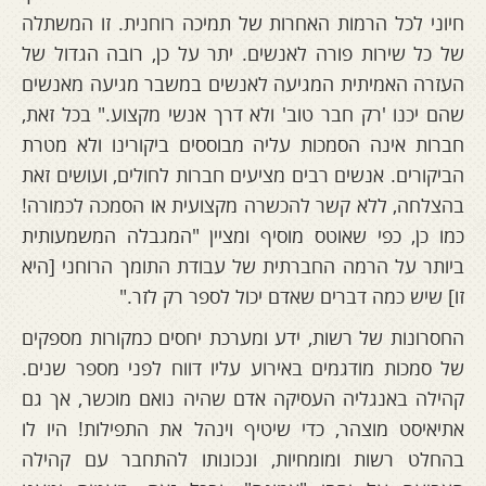
חיוני לכל הרמות האחרות של תמיכה רוחנית. זו המשתלה
של כל שירות פורה לאנשים. יתר על כן, רובה הגדול של
העזרה האמיתית המגיעה לאנשים במשבר מגיעה מאנשים
שהם יכנו 'רק חבר טוב' ולא דרך אנשי מקצוע." בכל זאת,
חברות אינה הסמכות עליה מבוססים ביקורינו ולא מטרת
הביקורים. אנשים רבים מציעים חברות לחולים, ועושים זאת
בהצלחה, ללא קשר להכשרה מקצועית או הסמכה לכמורה!
כמו כן, כפי שאוטס מוסיף ומציין "המגבלה המשמעותית
ביותר על הרמה החברתית של עבודת התומך הרוחני [היא
זו] שיש כמה דברים שאדם יכול לספר רק לזר."
החסרונות של רשות, ידע ומערכת יחסים כמקורות מספקים
של סמכות מודגמים באירוע עליו דווח לפני מספר שנים.
קהילה באנגליה העסיקה אדם שהיה נואם מוכשר, אך גם
אתיאיסט מוצהר, כדי שיטיף וינהל את התפילות! היו לו
בהחלט רשות ומומחיות, ונכונותו להתחבר עם קהילה