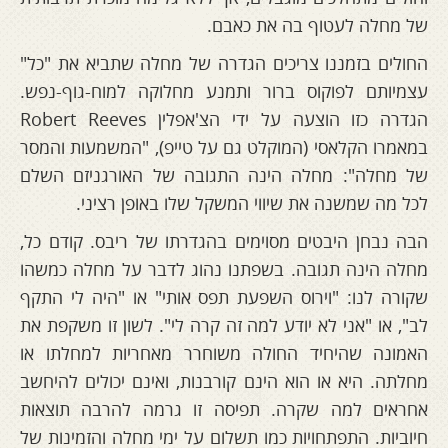
של מחלה לעטוף בה את כאבם.
החולים בזמננו צריכים הגדרה של מחלה שתביא את "כל"
עצמיותם לפוקוס ברור ותמנע מחלוקה למוח-גוף-נפש.
הגדרה כזו הוצעה על ידי הצ'אפלין Robert Reeves
במאמרו הקלאסי (המוקלט גם על טייפ), "המשמעות והמסר
של מחלה": מחלה הינה התגובה של האורגניזם השלם
לכל מה שמשנה את שיווי המשקל שלו באופן רציני.
הבה נבחן היבטים מסוימים בהגדרתו של ריבס. קודם כל,
מחלה הינה תגובה. בשפתנו נהוג לדבר על מחלה כמשהו
שקורה לנו: "וירוס השפעת תפס אותי" או "היה לי התקף
לב", או "אני לא יודע למה זה קרה לי". לשון זו משקפת את
האמונה שהיחיד החולה משוחרר מאחריות למחלתו או
מחלתה. היא או הוא הינם קורבנות, ואינם יכולים להיחשב
אחראים למה שקרה. תפיסה זו גרמה להרבה תוצאות
חיוביות. התפתחויות כמו תשלום על ימי מחלה והזמינות של