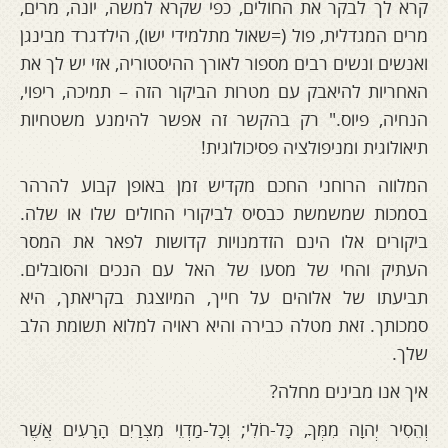
קרא לך לבקר את החולים, כפי שקרא למשה, יונה, מרים,
מרים המגדלית, פול (=שאול מתלמידי ישו), הילדגרד מבינגן
ואנשים ונשים רבים מספור לאורך ההיסטוריה, אזי יש לך את
האחריות להיאבק עם מטרות הביקור הזה – תמיכה, ריפוי,
הנחיה, פיוס." רק בהקשר זה אפשר להימנע משטחיות
תיאולוגית ומניפולציה פסיכולוגית!
המלווה הרוחני החכם מקדיש זמן באופן קבוע להרהר
בסמכות שמשמשת כבסיס לביקורי החולים שלו או שלה.
ביקורים אלו הינם הזדמנויות קדושות לפאר את המסר
העתיק והחי של מסעו של האל עם הנכים והסובלים.
תביעתו של אלוהים על חייך, המיוצגת בקריאתך, היא
סמכותך. זאת מטלה כבירה והיא ראויה למלוא תשומת הלב
שלך.
איך אנו מבינים מחלה?
וְהֵסִיר יְהוָה מִמְּךָ, כָּל-חֹלִי; וְכָל-מַדְוֵי מִצְרַיִם הָרָעִים אֲשֶׁר