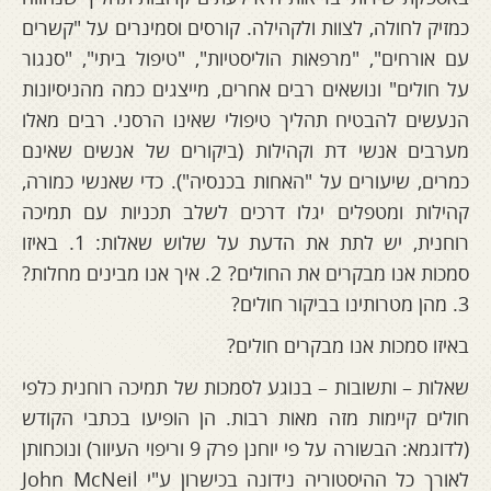
כמזיק לחולה, לצוות ולקהילה. קורסים וסמינרים על "קשרים
עם אורחים", "מרפאות הוליסטיות", "טיפול ביתי", "סנגור
על חולים" ונושאים רבים אחרים, מייצגים כמה מהניסיונות
הנעשים להבטיח תהליך טיפולי שאינו הרסני. רבים מאלו
מערבים אנשי דת וקהילות (ביקורים של אנשים שאינם
כמרים, שיעורים על "האחות בכנסיה"). כדי שאנשי כמורה,
קהילות ומטפלים יגלו דרכים לשלב תכניות עם תמיכה
רוחנית, יש לתת את הדעת על שלוש שאלות: 1. באיזו
סמכות אנו מבקרים את החולים? 2. איך אנו מבינים מחלות?
3. מהן מטרותינו בביקור חולים?
באיזו סמכות אנו מבקרים חולים?
שאלות – ותשובות – בנוגע לסמכות של תמיכה רוחנית כלפי
חולים קיימות מזה מאות רבות. הן הופיעו בכתבי הקודש
(לדוגמא: הבשורה על פי יוחנן פרק 9 וריפוי העיוור) ונוכחותן
לאורך כל ההיסטוריה נידונה בכישרון ע"י John McNeil