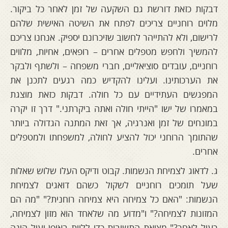
דבקות כזאת דורשת גם השקעה של זמן לאחר כל ביקור.
מלוים רוחניים צריכים לפתח את השיטה האישית שלהם
לרישום, ולא להתייהר לחשוב שזיכרונם יספיק. אנחנו צריכם
להמשיך ולחפש מטפלים אחרים – רופאים, אחיות, מלווים
רוחניים, עובדים סוציאליים, חברי משפחה – ולשתף ולבקר
את הערכותינו. ועלינו להקדיש כמה רגעים לתכנן את
המפגשים העתידיים עם כל חולה. דבקות כזאת מוצגת
במאמרו של ישו "הייתי חולה ואתה ביקרתני." דרך זו יקרה
במונחים של זמן ואנרגיה, אך זאת המתנה הגדולה ביותר
שהתומך הרוחני יכול להציע לחולה, למשפחתו ולמטפלים
אחרים.
ג. לדאוג לצמיחת הנשמות. קבוט ודיקס העלו שלוש שאלות
שעל תומכים רוחניים לשקול כשהם דואגים לצמיחת
הנשמות: "האם כל צמיחה היא צמיחה רוחנית?" "מה הם
המזונות לצמיחה?" ו"מדוע מה שלאחד הוא מזון לצמיחה,
רעיל לאחר?" מציאת התשובות כדי ללוות באופן יעיל הינה