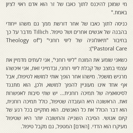
מי שמוכן להיכנס לתוך כאבו של זר הוא אדם ראוי לציון
באמת."
כניסה לתוך כאבו של אחר דורשת ממך גם משהו ייחודי
בהבנה של אנשים אחרים ושל טיפול. Tillich מדבר על כך
בחיבור "תיאולוגיה של ליווי רוחני" ("Theology of
Pastoral Care"):
כשאני שומע את המונח "ליווי רוחני", אני לעתים מדמיין את
עצמי במצב של קבלת ליווי רוחני, ובדמייני זאת, אני איכשהו
מרגיש מושפל. מישהו אחר הופך אותי למושא לטיפולו, אבל
אף אחד אינו מעוניין להפוך למושא, ולכן, הוא מתנגד
לסיטואציה של תמיכה רוחנית... יש שתי סיבות לאפשרות
זאת. הראשונה היא העובדה שטיפול, כולל תמיכה רוחנית,
הוא דבר הכולל את כל האנשים. הוא מתקיים בכל רגע של
קיום אנושי. הסיבה השנייה והחשובה יותר היא שטיפול
מעיקרו הוא הדדי. [האדם] המטפל, גם מקבל טיפול.