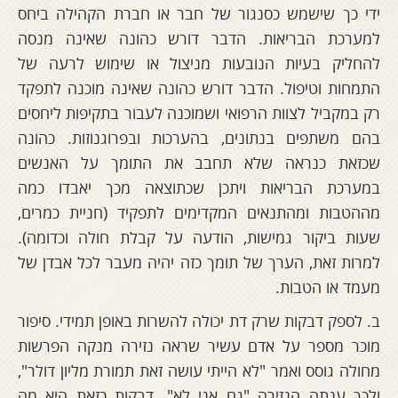
ידי כך שישמש כסנגור של חבר או חברת הקהילה ביחס
למערכת הבריאות. הדבר דורש כהונה שאינה מנסה
להחליק בעיות הנובעות מניצול או שימוש לרעה של
התמחות וטיפול. הדבר דורש כהונה שאינה מוכנה לתפקד
רק במקביל לצוות הרפואי ושמוכנה לעבור בתקיפות ליחסים
בהם משתפים בנתונים, בהערכות ובפרוגנוזות. כהונה
שכזאת כנראה שלא תחבב את התומך על האנשים
במערכת הבריאות ויתכן שכתוצאה מכך יאבדו כמה
מההטבות ומהתנאים המקדימים לתפקיד (חניית כמרים,
שעות ביקור גמישות, הודעה על קבלת חולה וכדומה).
למרות זאת, הערך של תומך כזה יהיה מעבר לכל אבדן של
מעמד או הטבות.
ב. לספק דבקות שרק דת יכולה להשרות באופן תמידי. סיפור
מוכר מספר על אדם עשיר שראה נזירה מנקה הפרשות
מחולה גוסס ואמר "לא הייתי עושה זאת תמורת מליון דולר",
ולכך ענתה הנזירה "גם אני לא". דבקות כזאת היא מה