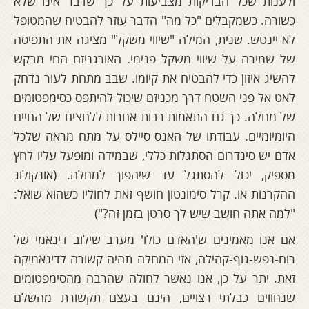
ולענות שכל הבדיקות מצביעות על כך שדבר אינו שלא
כשורה. כשמקבלים "כל מה" הדבר עוזר להבטיח שהמטופל
לא יינטש. שנית, המילה "שיווי משקל" מציגה את התפיסה
של שמירה על שיווי משקל פנימי. האורגניזם החי מבקש
להשיג איזון כדי להבטיח את קיומו. שבב מתחת לעור נדחק
לאט אל פני השטח דרך מכניזם שיכול להיתפס כסימפטומים
של מחלה. כך גם התאמות רבות אחרות ללחצים של החיים
היומיומיים. עבודתו של האנס סיילס על מתח מראה שלכל
אדם יש סינדרום הסתגלות כללי, שבמידה ומופעל עליו לחץ
מספיק, יכול להסתגל עד שיהפוך למחלה. (אונקולוג
ההקרנות או. קרל סימונטון חושף זאת לחוליו כשהוא שואל:
"למה אתה חושב שיש לך סרטן בזמן זה?")
אם אנו מאמינים ש'האדם כולו' מערב שילוב דינאמי של
רוח-נפש-גוף-קהילה, אזי המחלה תהיה קשורה לדינאמיקה
זאת. יתר על כן, אנו נאשר לחולה שהרבה מהסימפטומים
שנחווים כבלתי רצויים, הינם בעצם תקשורת מהשלם