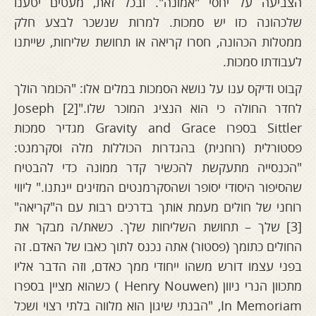
הצביעה על יחסי "אמונה". ובכל זאת, מעטים יטענו
שלכהונה כזו יש סמכות. למרות שנשכר לבצע חלק
ממטלות הכהונה, חסרו קריאה או תחושת שליחות, שייתנו
לעבודתו סמכות.
קבוט ודיקס ענו על נושא הסמכות במלים אלו: "הכומר הולך
לחדר החולה כי הוא הנציג המוכר שלו."[2] Joseph
Sittler בספרו Gravity and Grace מגדיר סמכות
פסטורלית (רוחנית) בהגדרות הכוללות מלה וסקרמנט:
"הכנסייה מתעקשת להכשיר קדר ממונה כדי להבטיח
שהסיפור היסודי יסופר ושהסקרמנטים המזינים יינתנו." ליווי
רוחני של חולים מעמת אותך בדרכים רבות עם ה"קריאה"
[3] שלך – תחושת השליחות שלך. כשאת/ה מבקר את
החולים כתומך (פסטור) אתה נכנס לתוך כאבו של האדם. זה
בפני עצמו דורש משהו ייחודי ממך כאדם, וזה הדבר אליו
מתכוון הנרי ניוון (Henry Nouwen ) כשהוא מציין בספרו
In Memoriam, "הבנתי שיגון הוא מלווה בלתי רצוי ושכל