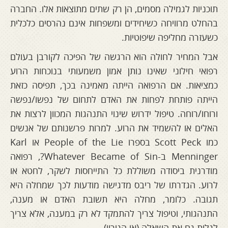
תוכניות לגמילה מסמים, הן רק שתים מתוצאות אלו. החברה
בהחלט מרוויחה כשיחידים ומשפחות אינם נהרסים כלכלית
כשעזרה מחליפה שיפוטיות.
אבל המחיר לחולה הוא הרגשה של הפיכה לקורבן בעולם
רפואי חילוני שאינו נותן אמון משמעותי בנוכחות הרוע
כמציאות. אם הרפואה הייתה מאמינה בכך, תפיסה כזאת
הייתה פותחת לפחות את האדם לתחום של נפשו/נפשה
ורוחו/רוחה. טיפול ידרוש שינוי התנהגות המכוון לרצות את
האלים או להשמיד את הרוע. למרות פרשנותם של אנשים
כמו Scott Peck בספרו People of the Lie או Karl
Menninger ב-Whatever Became of Sin?, רפואה
מודרנית ביסודה משוללת כל התייחסות לשקר, לחטא או
לרוע. הגדרתו של ריבס מדגישה מודעות לכך שמחלה היא
תגובה. כלומר, מחלה היא תשובת האדם או מענה,
התנהגותי, וטיפול צריך להתמקד לא רק במענה, אלא צריך
לגלות גם את השאלה (או הגירוי).