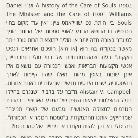
בספרו A history of the Care of Souls וע"י Daniel
Williams בספרו The Minister and the Care of
Souls, בין היתר. כפי שווילאמס ציין: "אין עוד מקום בחיי
הכנסייה בו הנושא הנוגע לאופי סמכותו של הכומר הופך
למוגדר בצורה חדה יותר או מוליך לתוצאות הרות גורל יותר
מאשר בנקודה בה הוא [או היא] הופכים אחראים לנפש
נזקקת." בעוד שההתמודדויות של בתי חולים מודרניים,
אנשי מקצועות הבריאות ואנשי הכמורה עם נושאים אלו
אינן שונות באופן מהותי מאלו שהיו קיימות לאורך
ההיסטוריה, ישנם היבטים חדשים שמעוררים דאגות אחרות.
Alistair V. Campbell מדבר על בלבול "שנגרם בחלקו
בגלל ההצלחות יוצאות הדופן של המדע האנושי... בהבנת
הגורמים למצוקה האנושית וטבעם של קשרי תמיכה"
שמרחיקים אותנו מהתמקדות ב"סמכות הכומר או הכמורה".
מה יכולים אם כך להיות מקורות או דימויים של סמכות כזו?
מקור אחד של סמכות בטיפול בחולה הינה רשות. האם