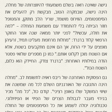
גישה שאינה רואה בשלם משמעותי להיווצרותה של מחלה,
הינה גישה, שבמקרה הטוב, מבקשת רק להעלים את
הסימפטומים. הווירוס מושמד, שריר הלב מתוקן, והמטופל
חוזר הביתה בלי להתמודד עם משמעות המחלה – "למה
את חולה, עכשיו?" לפני יותר ממאה שנה אמר החוקר
הרפואי קלוד ברנרד: "מחלות מרחפות מעלינו תמיד, זרעיהן
מופצים על ידי הרוח, אך הם אינם מתקבעים בשטח, אלא
אם השטח מוכן לקלוט אותם." כמו כן מספרים שלואי פסטר
הודה במילותיו האחרות: "ברנרד צודק. החיידק הוא כלום,
השטח הכול".
גם הפסוקית האחרונה של ריבס ראויה לתשומת לב. "מחלה
הינה התגובה של האורגניזם השלם לכל מה שמשנה את
שיווי המשקל שלו באופן רציני". קודם כול, "כל מה" מכיר
בגירוי מעבר לגבולות הצרים של הפיזי או הפיזיולוגי.
טכנולוגיה יכולה לשמוע את כל הסימפטומים של החולה