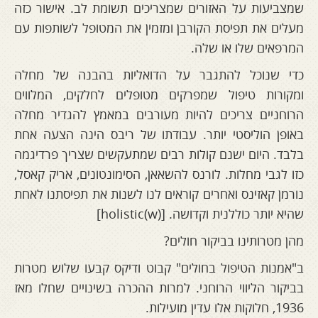
שמצביעות על האזורים שמצריכים תשומת לב. אישור כזה
מעלים את תפיסת הקורבן ומזמין את המטופל לשותפות עם
המרפאים שלו או שלה.
כדי שנוכל להתגבר על הדואליות בהבנה של מחלה
ומקורות טיפול שמפרקים מטופלים לחלקים, המלווים
הרוחניים צריכים להיות מעורבים במאמץ להגדיר מחלה
באופן הוליסטי יותר. עבודתו של ריבס הינה הצעה אחת
בלבד. היום ישנם קולות רבים שמתעקשים שצריך פרדיגמה
כזו לגבי מחלות. לורנס להשאאן, הסימונטונים, אריק קאסל,
נורמן קאזינס ואחרים קוראים לנו לשנות את תפיסתנו לאחת
שהיא יותר כוללנית וקדושה. [(w)holistic]
מהן מטרותינו בביקור חולים?
ב"אמנות הטיפול בחולים" קבוט ודיקס קבעו שלוש מטרות
בביקור הליווי הרוחני. למרות ההכרה בשינויים שחלו מאז
1936, חלוקות אלו עדין מועילות.