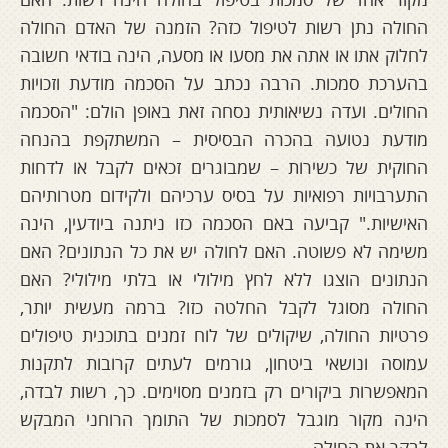
החולה נתן רשות לטיפול כזה? הזמנה של האדם החולה
לחלוק אתו או אתה את מסעו או מסעה, הינה בודאי חשובה
בהערכת סמכות. הרבה נכתב על הסכמה מודעת וזכויות
החולים. ועדה נשיאותית נסחה זאת באופן הולם: "הסכמה
מודעת נטועה בהכרה הבסיסית – המשתקפת בהנחה
החוקית של כשירות – שמבוגרים זכאים לקבל או לדחות
התערבויות רפואיות על בסיס ערכיהם ולקידום מטרותיהם
האישיות." קביעה באם הסכמה כזו ניתנה ביודעין, הינה
משימה לא פשוטה. האם לחולה יש את כל הנתונים? האם
הנתונים הוצגו ללא לחץ מילולי או בלתי מילולי? האם
החולה מסוגל לקבל החלטה כזו? ברמה מעשית יותר,
פרטיות החולה, שיקולים של לוח זמנים בתוכנית טיפולים
עמוסה ונושאי ביטחון, גורמים לעתים קרובות לתקנות
המאפשרות ביקורים רק בזמנים מסוימים. כך, רשות לבדה,
הינה מקור מוגבל לסמכות של התומך הרוחני המבקש
לבקר את החולה.