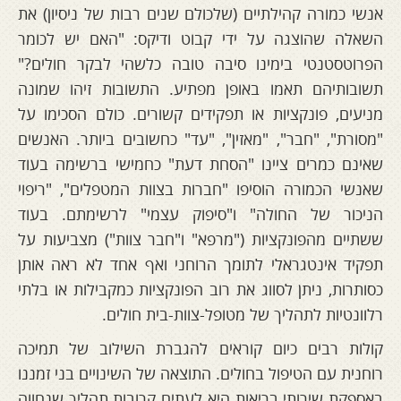
אנשי כמורה קהילתיים (שלכולם שנים רבות של ניסיון) את
השאלה שהוצגה על ידי קבוט ודיקס: "האם יש לכומר
הפרוטסטנטי בימינו סיבה טובה כלשהי לבקר חולים?"
תשובותיהם תאמו באופן מפתיע. התשובות זיהו שמונה
מניעים, פונקציות או תפקידים קשורים. כולם הסכימו על
"מסורת", "חבר", "מאזין", "עד" כחשובים ביותר. האנשים
שאינם כמרים ציינו "הסחת דעת" כחמישי ברשימה בעוד
שאנשי הכמורה הוסיפו "חברות בצוות המטפלים", "ריפוי
הניכור של החולה" ו"סיפוק עצמי" לרשימתם. בעוד
ששתיים מהפונקציות ("מרפא" ו"חבר צוות") מצביעות על
תפקיד אינטגראלי לתומך הרוחני ואף אחד לא ראה אותן
כסותרות, ניתן לסווג את רוב הפונקציות כמקבילות או בלתי
רלוונטיות לתהליך של מטופל-צוות-בית חולים.
קולות רבים כיום קוראים להגברת השילוב של תמיכה
רוחנית עם הטיפול בחולים. התוצאה של השינויים בני זמננו
באספקת שירותי בריאות היא לעתים קרובות תהליך שנחווה