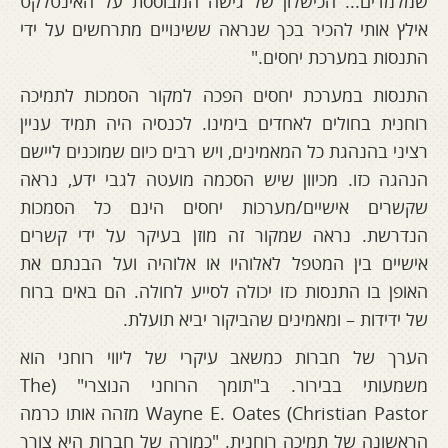
שמלמדים... הכישלון של גישה המבוססת על האינטלקט
אילץ אותי להכיר בכך שנראה ששינויים מתרחשים על ידי
התנסות במערכת יחסים."
התנסות במערכת יחסים הפכה למקור הסמכות לתמיכה
רוחנית בחולים לאחדים בימינו. לכנסיה היה תמיד עניין
רציני בהנהגת כל המאמינים, ויש רבים כיום שמוכנים ליישם
הנהגה כזו. מכיוון שיש הסכמה מועטה לגבי ידע, נראה
שקשרים אישיים/מערכות יחסים הינם כל הסמכות
הנדרשת. נראה שמקור זה מוזן בעיקר על ידי קשרים
אישיים בין המטפל לאלוהיו או אלוהיה ועל הבנתם את
האופן בו התנסות כזו יכולה לסייע לחולה. הם באים ברוח
של ידידות – ומאמינים שהביקור יביא תועלת.
הערך של חברות כמשאב עיקרי של ליווי רוחני הוא
משמעותי בבירור. ב"תומך הרוחני הנוצרי" (The
Christian Pastor) Wayne E. Oates מזהה אותו כרמה
הראשונה של תמיכה רוחנית. "כמורה של חברות היא צורך