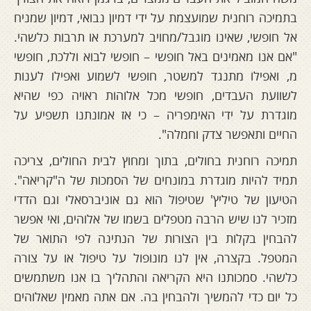
בתמיכה רוחנית שמועצמת על ידי דמיון נבואי, דמיון שמניח
אל חופשי, שאינו מוגבל/מחויב למערכת או תרבות כלשהי.
"אם אנו מאמינים באל חופשי – חופשי לבוא וללכת, חופשי
מ, ואפילו מתנגד למשטר, חופשי לשמוע ואפילו לענות
לשוועת העבדים, חופשי מכל אלוהות ראויה כפי שהיא
מוגדרת על ידי האימפריה – כי אז אמונתנו תשפיע על
החיים ותאפשר צדק וחמלה".
תמיכה רוחנית בחולים, בתוך ומחוץ לבית החולים, צריכה
תמיד להיות מוגדרת במונחים של הסמכות של ה"קריאה".
הטיעון של טיליץ' שטיפול הוא גם אוניברסאלי וגם הדדי
מזכיר לנו שיש הרבה מטפלים בשמו של אלוהים, ואי אפשר
להבחין בקלות בין הצורות של הנתינה לפי התואר של
המטפל. בקצרה, אין לנו מונופול על טיפול או על צורה
כלשהי. סמכותנו היא הקריאה והתהליך בו אנו משתמשים
כל יום כדי להמשיך ולהבחין בה. אם אתה מאמין שאלוהים