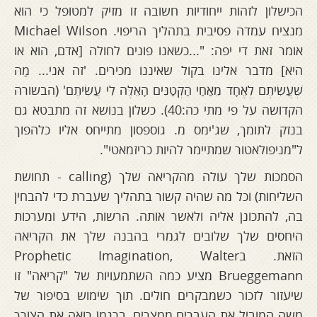
הכישלון לזהות ייחודיות חשובה זו מזיק למטופל כי הוא
מנציח עמדה פסיבית בתהליך הריפוי. Michael Wilson
אומר זאת די יפה: "...כשאנו פונים לחולה [אדם, הוא או
היא] מדבר אלינו בקול שאיננו מכירים. 'זה אני... מַה
שֶּׁעֲשִׂיתֶם לְאֶחָד מֵאַחַי הַקְּטַנִּים הָאֵלֶּה לִי עֲשִׂיתֶם' (הבשורה
הקדושה על פי מתי כה:40). כשלון בנושא זה מתבטא גם
בנזק לתומך, שג'ימס מ. גוספסון מתייחס אליו כלהפוך
ל"מניפולאטור שמתיימר להיות כריזמאטי".
הסמכות שלך עולה מהקריאה שלך (calling - תחושת
השליחות) וכל מה שהיה קשור בתהליך שעברת כדי להבחין
בה, להתכונן אליה ולאשר אותה. הרשות, הידע ומערכות
היחסים שלך שלובים לגמרי בהבנה שלך את הקריאה
הזאת. בProphetic Imagination, Walter
Brueggemann מציע כמה השתמעויות של "קריאה" זו
שיעזור לזכור כשמבקרים חולים. תוך שימוש בסיפור של
משה המוביל את העברים ממצרים, ברגמן רואה את הצורך