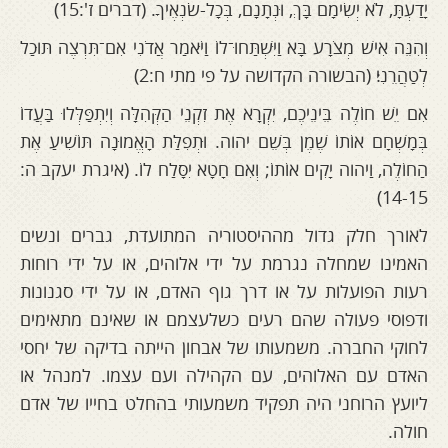
יָדַעְתָּ, לֹא יְשִׂימָם בָּךְ, וּנְתָנָם, בְּכָל-שֹׂנְאֶיךָ. (דברים ז':15)
וְהִנֵּה אִישׁ מְצֹרָע בָּא וַיִּשְׁתַּחוּ־לוֹ וַיֹּאמַר אֲדֹנִי אִם־תִּרְצֶה תּוּכַל
לְטַהֲרֵנִי׃ (הבשורה הקדושה על פי מתי ח:2)
אִם יֵשׁ חוֹלֶה בֵּינֵיכֶם, יִקְרָא אֶת זִקְנֵי הַקְּהִלָּה וְיִתְפַּלְּלוּ בַּעֲדוֹ
בְּמָשְׁחָם אוֹתוֹ שֶׁמֶן בְּשֵׁם יהוה. וּתְפִלַּת הָאֱמוּנָה תּוֹשִׁיעַ אֶת
הַחוֹלֶה, וַיהוה יָקִים אוֹתוֹ; וְאִם חָטָא יִסָּלַח לוֹ. (איגרת יעקב ה:
14-15)
לאורך חלק גדול מההיסטוריה המתועדת, גברים ונשים
האמינו שמחלה נגרמת על ידי אלוהים, או על ידי רוחות
רעות הפועלות על או דרך גוף האדם, או על ידי סגנונות
ודפוסי פעולה שהם רעים כשלעצמם או שאינם מתאימים
לחוקי החברה. משמעותו של אבחון הייתה בדיקה של יחסי
האדם עם האלוהים, עם הקהילה ועם עצמו. למנהל או
ליועץ הרוחני היה תפקיד משמעותי בהחלט בחייו של אדם
חולה.