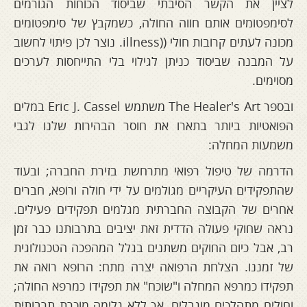
לציין את הקשר הסיבתי שביסוד הכוחות הגורמים
לסימפטומים אותם חווה החולה, כשמקבץ של סימפטומים
מכונה לעתים קרובות חולי ((illness. נוצר לכן פיתוי לחשוב
על המבנה שביסוד כניתן לגילוי בלי התייחסות לערכים
מסוימים.
ובספר The Healer's Art משתמש Eric J. Cassel במלים
הפואטיות ביותר בתארו את חוסר הבהירות שלנו לגבי
משמעות המחלה:
הדרמה של טיפול רפואי מתרחשת בזירת החברה; ובעוד
שהתפקידים העיקריים מגולמים על ידי חולה ורופא, חברים
אחרים של הקבוצה החברתית מגלמים תפקידים פעילים.
נראה שחוקי פעולה הדדית זאת יציבים בתרבותנו כבר זמן
רב, אבל כיום החוקים משתנים בגלל המהפכה הטכנולוגית
של זמננו. הצלחת הרפואה יצרה מתח: הרופא רואה את
תפקידו כמרפא המחלה ו"שוכח" את תפקידו כמרפא החולה;
וחולים מתהלכים מוגבלים, אך ללא גלימה מוכרת תרבותית