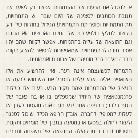
א. לנטרל את הרעות של ההתמחות. אפשר רק לשער את
תגובת הכותבים לסצינה של היום שבה יש התמחויות,
תת-התמחויות וסופר-תת-התמחויות! הגידול בחזקות של ידע
הקשור לחלקים ולפעילות של החיים האנושים הוא הגורם
וגם התוצאה של עליה בהתמחות. אפשר לקוות שהם יהיו
אסירי תודה להתפתחויות שמאפשרות לרפואה להציע תקווה
הרבה מעבר לחלומותיהם של אבותינו ואמהותינו.
התמחות לכשעצמה אינה רעה, ואין להרשיע את אלו
השואפים אליה. אלא עלינו לנטרל את השימוש לרעה או
הניצול של ההתמחות שהם מקור הרע. רעות אלו כוללות
פרגמנטאציה של היחיד שמטפלים בו או בה כאבר של
הגוף בלבד; הרדיפה אחר ידע תוך דאגה מועטת לערך או
לעלות למטופל ולחברה; אובדן הרופא הכללי שיכול לסנגר
ולעזור לחולה במסעו או במסעה במבוך של מומחים ותקנות
מוסדיות ובבידוד מהקהילה המרפאה של משפחה וחברים