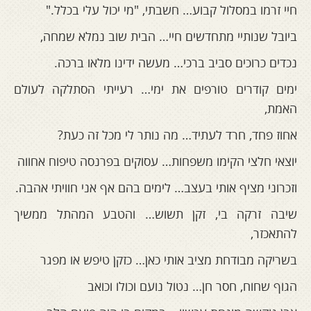
חיי זרמו במסלול קבוע… חשבתי, "מי יכול עלי בכלל."
ביובל שנותיי מתחדשים חיי… הבית שוב נמלא שמחה,
נכדים כרוכים סביב ברכי… מעשה ידינו מלאו ברכה.
ימים קודרים טורפים את ימי… רעייתי הסתלקה לעולם
האמת,
אחוז פחד, חרד לעתיד… מה נותר לי מכל זה כעת?
יוצאי חלצי הקימו משפחות… עסוקים בפרנסה טיפוח אחווה
וזכרוני מציף אותי בעצב… לימים בהם אף אני חוויתי אהבה.
שיבה זרקה בי, זקן תשוש… והטבע המהתל ממשיך
להתאכזר,
בשריקה מבודחת מציב אותי כאן… כזקן טיפש או מפגר
הגוף שחוח, חסר חן… נטול נועם וכולו וכואב