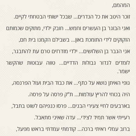
המהמם,
זוכר היטב את כל הנדרים… שבכל ישותי הבטחתי לקיים.
ואני הבוגר בן העשרים וחמש… חובק ילדי, מתוקים שכמותם
הזקוקים לידי התומכת באון… בשבילם הקמנו בית חם,
אני הגבר בן השלושים… ילדי מזדרזים טרם עת להתבגר,
לומדים לגדור גבולות הדדיים… טווה עבוטות שהקשר
ישמר.
גופי האיתן נושא על כתף… את כבוד הבית ועול הפרנסה,
היה בכוחי להריץ עולמות… ת"ק פרסה על פרסה.
בארבעים לחיי צעירי הבנים… פרסו כנפיהם לשוט בתבל,
רעייתי אשר תמיד לצידי… עדה שאיני מתאבל.
ברוב עמלי ראיתי ברכה… קודמתי עמדתי בראש מפעל,