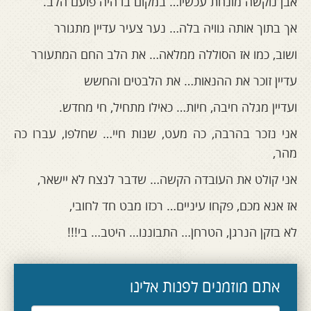
אבן נוקשה מונחת עכשיו… במקום בו היה פועם הלב.
אך בתוך אותה גוויה בלה… נער צעיר עדיין מתגורר
ושוב, כמו אז הסוללה ממלאה… את הלב החם המתעורר
עדיין זוכר את ההנאות… את הלבטים והחשש
ועדיין מגלה חיבה, חיות… כאילו מתחיל, חי מחדש.
אני נזכר בהרבה, כה מעט, שנות חיי… שחלפו, עברו כה
מהר,
אני קולט את העובדה הקשה… שדבר לנצח לא יישאר,
אז אנא מכם, פקחו עיניים… רכזו מבט חד לחובי,
לא בזקן הנרגן, הטרחן… התבוננו… היטב… בי!!!
אתם מוזמנים לפנות אלינו