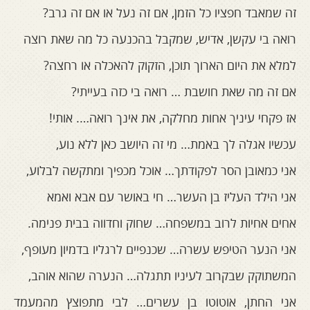
זה שמאבד חפציו כל הזמן, אם זה נעל או אם זה גרב?
רואה בי עקשן, אדיש, שמקבל בהכנעה כל מה שאת רוצה
למלא את היום הארוך תוכן, הזקוק להאכלה או רחצה?
אם זה מה שאת חושבת … רואה בי כזה בעייתי?
אז פקחי עיניך אחות מחלקה, את אינך רואה…. אותי!
עכשיו אגלה לך באמת… מי זה היושב כאן ללא נוע,
אני כמאובן הסר לפקודתך… אוכל מכפיך ומתקשה לבלוע,
אני הילד העליז בן העשר… חי באושר עם אבא ואמא
אחים אחיות לרוב במשפחה… שחוק וחדווה בבית פנימה.
אני הנער הטיפש עשרה… שכנפיים לרגליו בדמיון מעופף,
המשתוקק שבקרוב לעיניו תתגלה… הנערה שהוא אוהב,
אני החתן, אוטוטו בן עשרים… לבי מתפוצץ מהמעמד